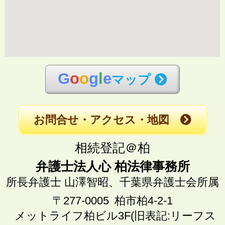
G
o
o
g
l
e
マップ
お問合せ・アクセス・地図
相続登記＠柏
弁護士法人心 柏法律事務所
所長弁護士 山澤智昭、
千葉県弁護士会所属
〒277-0005
柏市柏4-2-1
メットライフ柏ビル3F(旧表記:リーフス