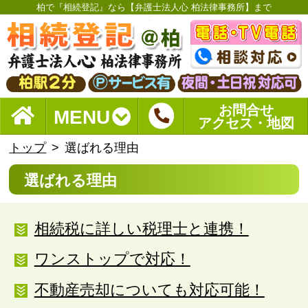
柏で『相続登記』なら【弁護士法人心 柏法律事務所】まで
お問合せ
MENU
アクセス・地図
トップ
選ばれる理由
選ばれる理由
相続税に詳しい税理士と連携！
ワンストップで対応！
不動産売却についても対応可能！